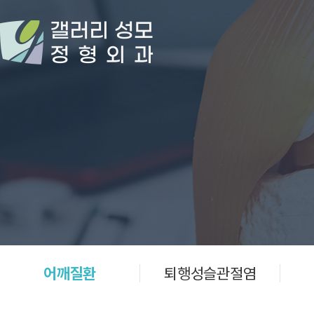
어깨질환
퇴행성슬관절염