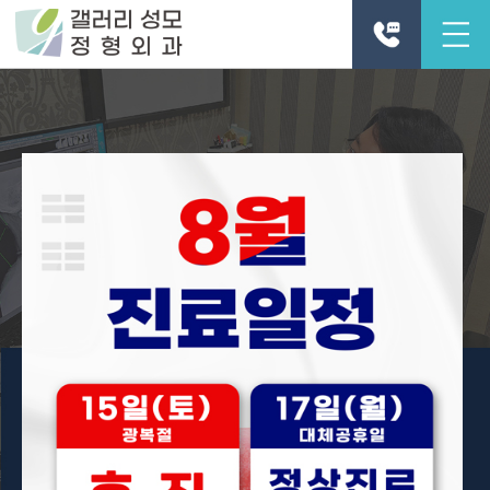
진료시간
줄기세포
어깨
무지
다큐
TV조선
뼈있는
신분증
안내
주사
통증
외반증
초이스
유레카
이야기
지참