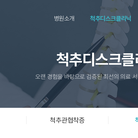
병원소개
척추디스크클리닉
척추디스크클
오랜 경험을 바탕으로 검증된 최선의 의료 
척추관협착증