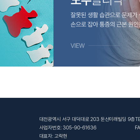
대전광역시 서구 대덕대로 203 둔산미래빌딩 9층
T
사업자번호: 305-90-61636
F
대표자: 고락현