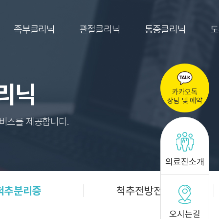
족부클리닉
관절클리닉
통증클리닉
도
리닉
카카오톡
상담 및 예약
서비스를 제공합니다.
의료진소개
척추분리증
척추전방전위증
오시는길