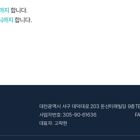
대전광역시 서구 대덕대로 203 둔산미래빌딩 9층
T
사업자번호: 305-90-61636
F
대표자: 고락현