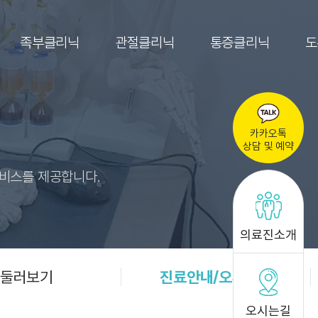
족부클리닉
관절클리닉
통증클리닉
도
카카오톡
상담 및 예약
서비스를 제공합니다.
의료진소개
둘러보기
진료안내/오시는길
오시는길