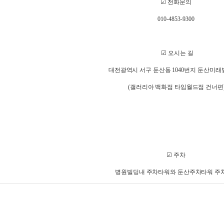
☑
전화문의
010-4853-9300
☑
오시는 길
대전광역시 서구 둔산동
1040
번지 둔산미래
(
갤러리아 백화점 타임월드점 건너편
☑
주차
병원빌딩내 주차타워와 둔산주차타워 주