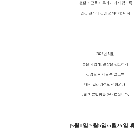
관절과 근육에 무리가 가지 않도록
건강 관리에 신경 쓰셔야 합니다
.
2026
년
5
월
,
몸은 가볍게
,
일상은 편안하게
건강을 지키실 수 있도록
대전 갤러리성모 정형외과
5
월 진료일정을 안내드립니다
.
[5
월
1
일
/5
월
5
일
/5
월
25
일 