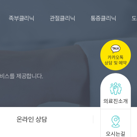
족부클리닉
관절클리닉
통증클리닉
도
카카오톡
상담 및 예약
서비스를 제공합니다.
의료진소개
온라인 상담
오시는길